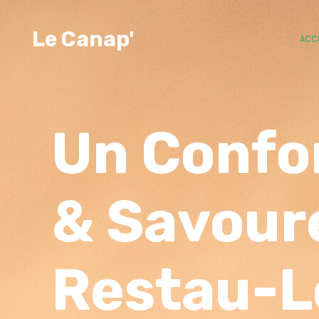
Aller
au
Le Canap'
ACC
contenu
Un Confo
& Savour
Restau-