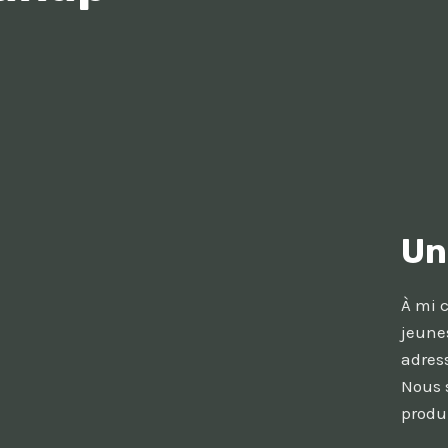
Un
À mi c
jeune
adress
Nous 
produ